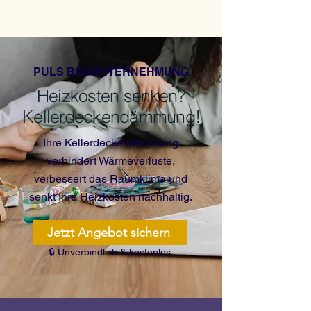
PULS BAUUNTERNEHMUNG
Heizkosten senken?
Kellerdeckendämmung!
Ihre Kellerdeckendämmung
verhindert Wärmeverluste,
verbessert das Raumklima und
senkt Ihre Heizkosten nachhaltig.
Jetzt Angebot sichern
🔒 Unverbindlich & kostenlos